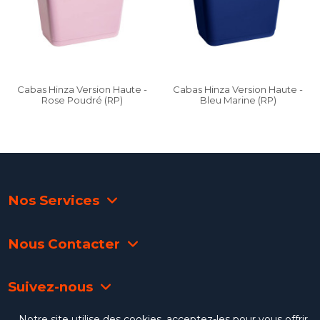
Cabas Hinza Version Haute -
Cabas Hinza Version Haute -
Rose Poudré (RP)
Bleu Marine (RP)
Nos Services
Nous Contacter
Suivez-nous
Notre site utilise des cookies, acceptez-les pour vous offrir